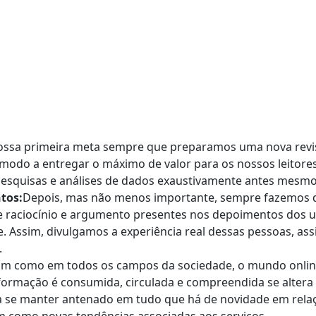
ssa primeira meta sempre que preparamos uma nova revi
 modo a entregar o máximo de valor para os nossos leitores
esquisas e análises de dados exaustivamente antes mesmo 
tos:
Depois, mas não menos importante, sempre fazemos 
de raciocínio e argumento presentes nos depoimentos dos us
e. Assim, divulgamos a experiência real dessas pessoas, as
.
im como em todos os campos da sociedade, o mundo onlin
ormação é consumida, circulada e compreendida se altera
sa se manter antenado em tudo que há de novidade em rela