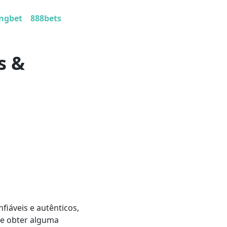
orretoras de forex, sites de apostas, cassinos
arteiras de criptomoedas e outros serviços
ingbet
888bets
s &
fiáveis e autênticos,
 e obter alguma