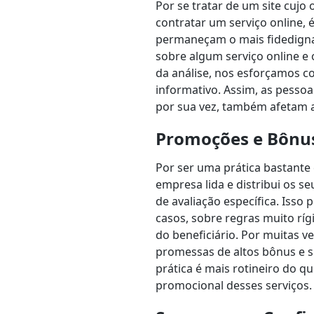
Por se tratar de um site cujo 
contratar um serviço online, 
permaneçam o mais fidedigna
sobre algum serviço online e 
da análise, nos esforçamos c
informativo. Assim, as pesso
por sua vez, também afetam 
Promoções e Bônu
Por ser uma prática bastant
empresa lida e distribui os s
de avaliação específica. Isso
casos, sobre regras muito ríg
do beneficiário. Por muitas v
promessas de altos bônus e s
prática é mais rotineiro do 
promocional desses serviços.