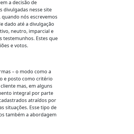
arem a decisão de
s divulgadas nesse site
o, quando nós escrevemos
de dado até a divulgação
vo, neutro, imparcial e
us testemunhos. Estes que
ões e votos.
formas – o modo como a
o e posto como critério
 cliente mas, em alguns
ento integral por parte
 cadastrados atraídos por
 situações. Esse tipo de
iamos também a abordagem