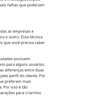
veis falhas que poderiam
odas as empresas e
ra o outro. Essa técnica
do que você precisa saber
studadas possuem
so para alguns usuários.
as diferenças entre duas
lo perfil do cliente. Por
que preferem mais
. Por isso é tão
mparações para criarmos