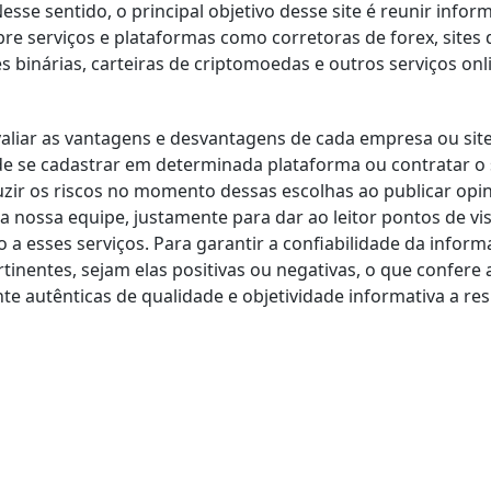
esse sentido, o principal objetivo desse site é reunir infor
re serviços e plataformas como corretoras de forex, sites 
es binárias, carteiras de criptomoedas e outros serviços o
aliar as vantagens e desvantagens de cada empresa ou sit
 de se cadastrar em determinada plataforma ou contratar o 
zir os riscos no momento dessas escolhas ao publicar opin
 nossa equipe, justamente para dar ao leitor pontos de vis
 a esses serviços. Para garantir a confiabilidade da infor
tinentes, sejam elas positivas ou negativas, o que confere 
te autênticas de qualidade e objetividade informativa a res