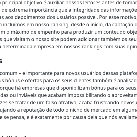
o principal objetivo é auxiliar nossos leitores antes de tom
é de extrema importância que a integridade das informaçõe
s aos depoimentos dos usuários possível. Por esse motiv
o incluímos em nosso ranking, desde o início, da captação 
om o máximo de empenho para produzir um conteúdo objeti
as que visitam o nosso site podem adicionar também os se
a determinada empresa em nossos rankings com suas opini
s
e comum – e importante para novos usuários dessas plata
eus bônus e ofertas para os seus clientes também é analisad
 porque há empresas que disponibilizam bônus para os seus
idas ou inviáveis que acabam impossibilitando o aproveitam
ezes se tratar de um falso atrativo, acaba frustrando novos
ujando a reputação de todo o nicho de mercado em algumas
que se pensa, e é exatamente por causa dela que nós aval