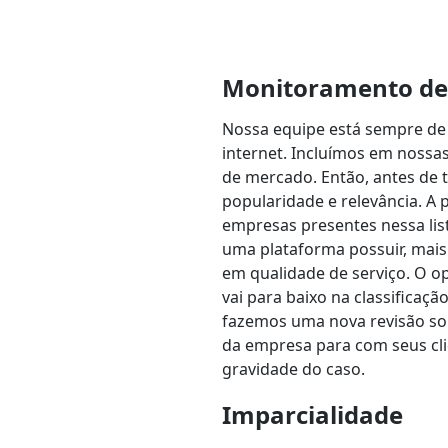
Monitoramento de
Nossa equipe está sempre de
internet. Incluímos em nossa
de mercado. Então, antes de
popularidade e relevância. A
empresas presentes nessa list
uma plataforma possuir, mais 
em qualidade de serviço. O op
vai para baixo na classificaç
fazemos uma nova revisão sob
da empresa para com seus clie
gravidade do caso.
Imparcialidade