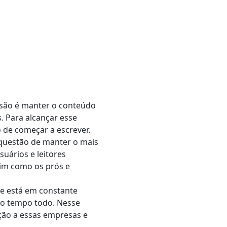
são é manter o conteúdo
. Para alcançar esse
de começar a escrever.
questão de manter o mais
uários e leitores
sim como os prós e
e está em constante
 o tempo todo. Nesse
ção a essas empresas e