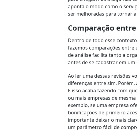
aponta o modo como o serviço
ser melhoradas para tornar a 
Comparação entre
Dentro de todo esse contexto
fazemos comparações entre ela
de análise facilita tanto a o
antes de se cadastrar em um d
Ao ler uma dessas revisões v
diferenças entre sim. Porém,
E isso acaba fazendo com que
ou mais empresas de mesma im
exemplo, se uma empresa ofer
bonificações de primeiro acess
importante deixar o mais clar
um parâmetro fácil de compre