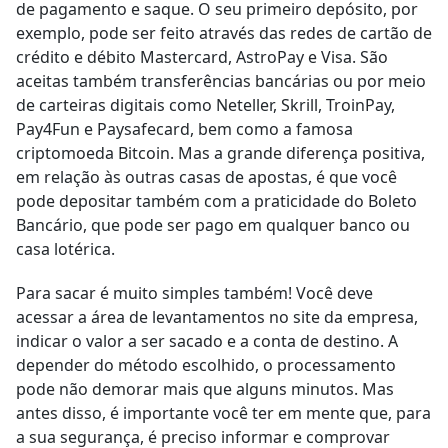
de pagamento e saque. O seu primeiro depósito, por
exemplo, pode ser feito através das redes de cartão de
crédito e débito Mastercard, AstroPay e Visa. São
aceitas também transferências bancárias ou por meio
de carteiras digitais como Neteller, Skrill, TroinPay,
Pay4Fun e Paysafecard, bem como a famosa
criptomoeda Bitcoin. Mas a grande diferença positiva,
em relação às outras casas de apostas, é que você
pode depositar também com a praticidade do Boleto
Bancário, que pode ser pago em qualquer banco ou
casa lotérica.
Para sacar é muito simples também! Você deve
acessar a área de levantamentos no site da empresa,
indicar o valor a ser sacado e a conta de destino. A
depender do método escolhido, o processamento
pode não demorar mais que alguns minutos. Mas
antes disso, é importante você ter em mente que, para
a sua segurança, é preciso informar e comprovar