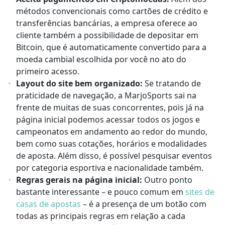
métodos convencionais como cartões de crédito e
transferências bancárias, a empresa oferece ao
cliente também a possibilidade de depositar em
Bitcoin, que é automaticamente convertido para a
moeda cambial escolhida por você no ato do
primeiro acesso.
Layout do site bem organizado:
Se tratando de
praticidade de navegação, a MarjoSports sai na
frente de muitas de suas concorrentes, pois já na
página inicial podemos acessar todos os jogos e
campeonatos em andamento ao redor do mundo,
bem como suas cotações, horários e modalidades
de aposta. Além disso, é possível pesquisar eventos
por categoria esportiva e nacionalidade também.
Regras gerais na página inicial:
Outro ponto
bastante interessante – e pouco comum em
sites de
casas de apostas
– é a presença de um botão com
todas as principais regras em relação a cada