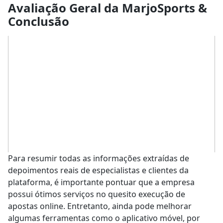
Avaliação Geral da MarjoSports &
Conclusão
Para resumir todas as informações extraídas de
depoimentos reais de especialistas e clientes da
plataforma, é importante pontuar que a empresa
possui ótimos serviços no quesito execução de
apostas online. Entretanto, ainda pode melhorar
algumas ferramentas como o aplicativo móvel, por