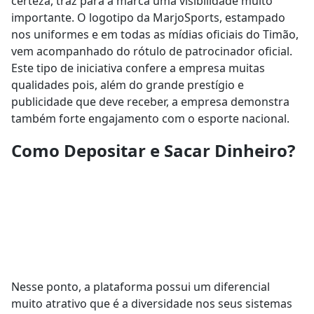
certeza, traz para a marca uma visibilidade muito
importante. O logotipo da MarjoSports, estampado
nos uniformes e em todas as mídias oficiais do Timão,
vem acompanhado do rótulo de patrocinador oficial.
Este tipo de iniciativa confere a empresa muitas
qualidades pois, além do grande prestígio e
publicidade que deve receber, a empresa demonstra
também forte engajamento com o esporte nacional.
Como Depositar e Sacar Dinheiro?
Nesse ponto, a plataforma possui um diferencial
muito atrativo que é a diversidade nos seus sistemas