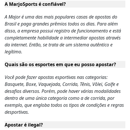
A MarjoSports é confiável?
A Major é uma das mais populares casas de apostas do
Brasil e paga grandes prêmios todos os dias. Para além
disso, a empresa possui registro de funcionamento e está
completamente habilidade a intermediar apostas através
da internet. Então, se trata de um sistema autêntico e
legítimo.
Quais são os esportes em que eu posso apostar?
Você pode fazer apostas esportivas nas categorias:
Basquete, Boxe, Vaquejada, Corrida, Tênis, Vôlei, Golfe e
desafios diversos. Porém, pode haver várias modalidades
dentro de uma única categoria como a de corrida, por
exemplo, que engloba todos os tipos de condições e regras
desportivas.
Apostar é ilegal?