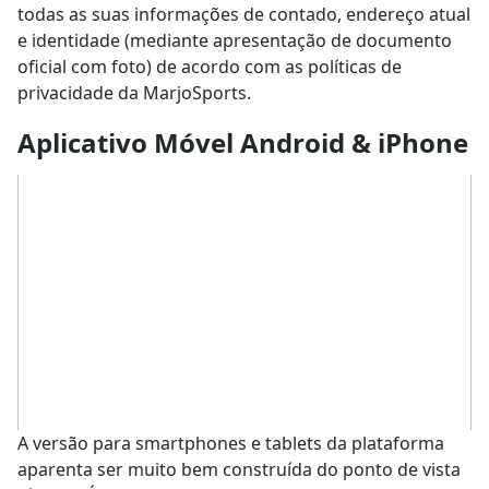
todas as suas informações de contado, endereço atual
e identidade (mediante apresentação de documento
oficial com foto) de acordo com as políticas de
privacidade da MarjoSports.
Aplicativo Móvel Android & iPhone
A versão para smartphones e tablets da plataforma
aparenta ser muito bem construída do ponto de vista