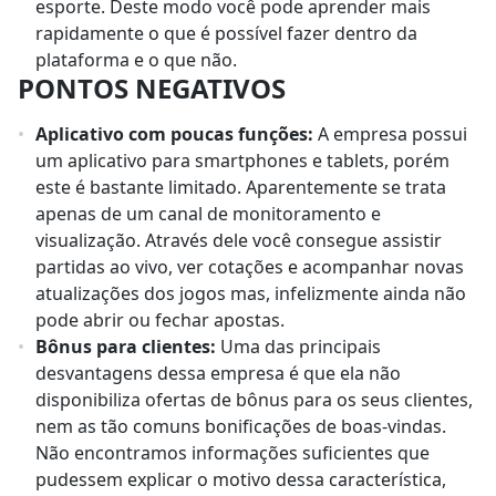
esporte. Deste modo você pode aprender mais
rapidamente o que é possível fazer dentro da
plataforma e o que não.
PONTOS NEGATIVOS
Aplicativo com poucas funções:
A empresa possui
um aplicativo para smartphones e tablets, porém
este é bastante limitado. Aparentemente se trata
apenas de um canal de monitoramento e
visualização. Através dele você consegue assistir
partidas ao vivo, ver cotações e acompanhar novas
atualizações dos jogos mas, infelizmente ainda não
pode abrir ou fechar apostas.
Bônus para clientes:
Uma das principais
desvantagens dessa empresa é que ela não
disponibiliza ofertas de bônus para os seus clientes,
nem as tão comuns bonificações de boas-vindas.
Não encontramos informações suficientes que
pudessem explicar o motivo dessa característica,