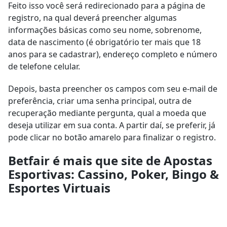
Feito isso você será redirecionado para a página de
registro, na qual deverá preencher algumas
informações básicas como seu nome, sobrenome,
data de nascimento (é obrigatório ter mais que 18
anos para se cadastrar), endereço completo e número
de telefone celular.
Depois, basta preencher os campos com seu e-mail de
preferência, criar uma senha principal, outra de
recuperação mediante pergunta, qual a moeda que
deseja utilizar em sua conta. A partir daí, se preferir, já
pode clicar no botão amarelo para finalizar o registro.
Betfair é mais que site de Apostas
Esportivas: Cassino, Poker, Bingo &
Esportes Virtuais