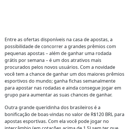
Entre as ofertas disponíveis na casa de apostas, a
possibilidade de concorrer a grandes prêmios com
pequenas apostas – além de ganhar uma rodada
grátis por semana – é um dos atrativos mais
procurados pelos novos usuários. Com a novidade
você tem a chance de ganhar um dos maiores prêmios
esportivos do mundo; ganha fichas semanalmente
para apostar nas rodadas e ainda consegue jogar em
grupo para aumentar as suas chances de ganhar.
Outra grande queridinha dos brasileiros é a
bonificação de boas-vindas no valor de R$120 BRL para
apostas esportivas. Com ela você pode jogar no
intercâmbio (em cotações acima de 1.5) sem ter que