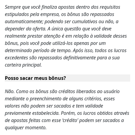
Sempre que você finaliza apostas dentro dos requisitos
estipulados pela empresa, os bônus são repassados
automaticamente; podendo ser cumulativos ou não, a
depender da oferta. A única questão que você deve
realmente prestar atenção é em relação à validade desses
bônus, pois você pode utilizá-los apenas por um
determinado período de tempo. Após isso, todos os lucros
excedentes são repassados definitivamente para a sua
carteira principal.
Posso sacar meus bônus?
Não. Como os bônus são créditos liberados ao usuário
mediante o preenchimento de alguns critérios, esses
valores não podem ser sacados e tem validade
previamente estabelecida. Porém, os lucros obtidos através
de apostas feitas com esse ‘crédito’ podem ser sacados a
qualquer momento.