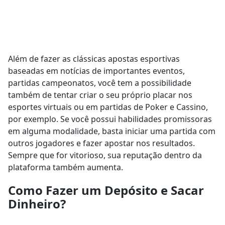
Além de fazer as clássicas apostas esportivas
baseadas em notícias de importantes eventos,
partidas campeonatos, você tem a possibilidade
também de tentar criar o seu próprio placar nos
esportes virtuais ou em partidas de Poker e Cassino,
por exemplo. Se você possui habilidades promissoras
em alguma modalidade, basta iniciar uma partida com
outros jogadores e fazer apostar nos resultados.
Sempre que for vitorioso, sua reputação dentro da
plataforma também aumenta.
Como Fazer um Depósito e Sacar
Dinheiro?