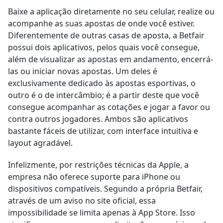
Baixe a aplicação diretamente no seu celular, realize ou
acompanhe as suas apostas de onde você estiver.
Diferentemente de outras casas de aposta, a Betfair
possui dois aplicativos, pelos quais você consegue,
além de visualizar as apostas em andamento, encerrá-
las ou iniciar novas apostas. Um deles é
exclusivamente dedicado às apostas esportivas, o
outro é o de intercâmbio; é a partir deste que você
consegue acompanhar as cotações e jogar a favor ou
contra outros jogadores. Ambos são aplicativos
bastante fáceis de utilizar, com interface intuitiva e
layout agradável.
Infelizmente, por restrições técnicas da Apple, a
empresa não oferece suporte para iPhone ou
dispositivos compatíveis. Segundo a própria Betfair,
através de um aviso no site oficial, essa
impossibilidade se limita apenas à App Store. Isso