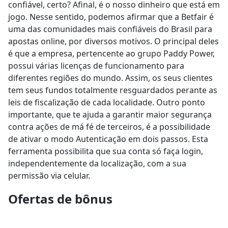
confiável, certo? Afinal, é o nosso dinheiro que está em
jogo. Nesse sentido, podemos afirmar que a Betfair é
uma das comunidades mais confiáveis do Brasil para
apostas online, por diversos motivos. O principal deles
é que a empresa, pertencente ao grupo Paddy Power,
possui várias licenças de funcionamento para
diferentes regiões do mundo. Assim, os seus clientes
tem seus fundos totalmente resguardados perante as
leis de fiscalização de cada localidade. Outro ponto
importante, que te ajuda a garantir maior segurança
contra ações de má fé de terceiros, é a possibilidade
de ativar o modo Autenticação em dois passos. Esta
ferramenta possibilita que sua conta só faça login,
independentemente da localização, com a sua
permissão via celular.
Ofertas de bônus