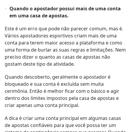
Quando o apostador possui mais de uma conta
em uma casa de apostas.
Este é um erro que pode não parecer comum, mas é.
Vários apostadores esportivos criam mais de uma
conta para terem maior acesso a plataforma e como
uma forma de burlar as suas regras e limitações. Nem
preciso dizer o quanto as casas de apostas não
gostam deste tipo de atividade.
Quando descoberto, geralmente o apostador é
bloqueado e sua conta é excluída sem muita
cerimônia. Então é melhor ficar com o básico e agir
dentro dos limites impostos pela casa de apostas e
criar apenas uma conta principal.
A dica é criar uma conta principal em algumas casas
de apostas confiáveis para que você possa ter um