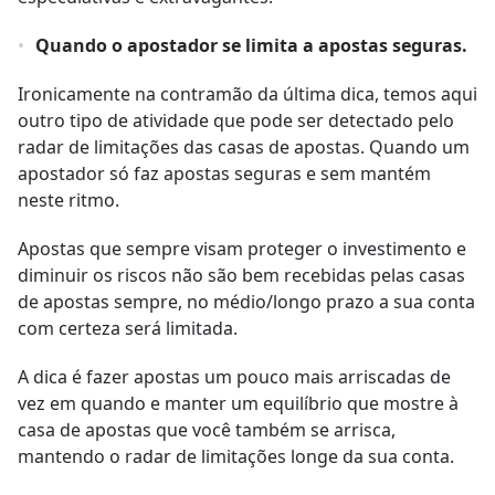
Quando o apostador se limita a apostas seguras.
Ironicamente na contramão da última dica, temos aqui
outro tipo de atividade que pode ser detectado pelo
radar de limitações das casas de apostas. Quando um
apostador só faz apostas seguras e sem mantém
neste ritmo.
Apostas que sempre visam proteger o investimento e
diminuir os riscos não são bem recebidas pelas casas
de apostas sempre, no médio/longo prazo a sua conta
com certeza será limitada.
A dica é fazer apostas um pouco mais arriscadas de
vez em quando e manter um equilíbrio que mostre à
casa de apostas que você também se arrisca,
mantendo o radar de limitações longe da sua conta.