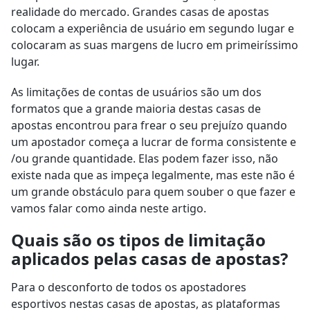
realidade do mercado. Grandes casas de apostas
colocam a experiência de usuário em segundo lugar e
colocaram as suas margens de lucro em primeiríssimo
lugar.
As limitações de contas de usuários são um dos
formatos que a grande maioria destas casas de
apostas encontrou para frear o seu prejuízo quando
um apostador começa a lucrar de forma consistente e
/ou grande quantidade. Elas podem fazer isso, não
existe nada que as impeça legalmente, mas este não é
um grande obstáculo para quem souber o que fazer e
vamos falar como ainda neste artigo.
Quais são os tipos de limitação
aplicados pelas casas de apostas?
Para o desconforto de todos os apostadores
esportivos nestas casas de apostas, as plataformas