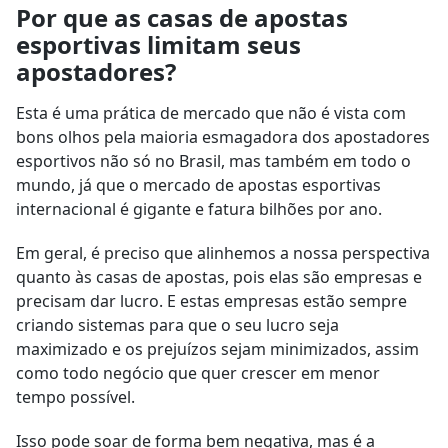
Por que as casas de apostas
esportivas limitam seus
apostadores?
Esta é uma prática de mercado que não é vista com
bons olhos pela maioria esmagadora dos apostadores
esportivos não só no Brasil, mas também em todo o
mundo, já que o mercado de apostas esportivas
internacional é gigante e fatura bilhões por ano.
Em geral, é preciso que alinhemos a nossa perspectiva
quanto às casas de apostas, pois elas são empresas e
precisam dar lucro. E estas empresas estão sempre
criando sistemas para que o seu lucro seja
maximizado e os prejuízos sejam minimizados, assim
como todo negócio que quer crescer em menor
tempo possível.
Isso pode soar de forma bem negativa, mas é a