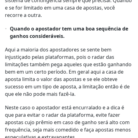
sistema de contingência sempre que precisar. Quando
e se for limitado em uma casa de apostas, você
recorre a outra.
Quando o apostador tem uma boa sequência de
ganhos consideráveis.
Aqui a maioria dos apostadores se sente bem
injustiçado pelas plataformas, pois o radar das
limitações também pega aqueles que estão ganhando
bem em um certo período. Em geral aqui a casa de
aposta limita o valor das apostas e se ele obteve
sucesso em um tipo de aposta, a limitação então é de
que ele não pode mais fazê-la.
Neste caso o apostador está encurralado e a dica é
que para evitar o radar da plataforma, evite fazer
apostas cujo prêmio em caso de ganho será alto com
frequência, seja mais comedido e faça apostas menos
especulativas e extravagantes.