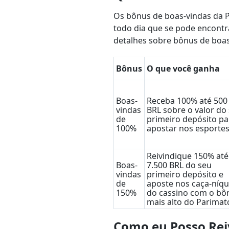
Os bônus de boas-vindas da P
todo dia que se pode encontr
detalhes sobre bônus de boas
Bônus
O que você ganha
Boas-
Receba 100% até 500
vindas
BRL sobre o valor do
de
primeiro depósito pa
100%
apostar nos esportes
Reivindique 150% até
Boas-
7.500 BRL do seu
vindas
primeiro depósito e
de
aposte nos caça-níqu
150%
do cassino com o bô
mais alto do Parimat
Como eu Posso Rei