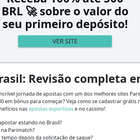
BRL 🚀 sobre o valor do
seu primeiro depósito!
VER SITE
asil: Revisão completa 
 incrível jornada de apostas com um dos melhores sites Par
00 em bônus para começar? Veja como se cadastrar grátis na
nefícios nas
apostas esportivas
e no cassino!
apostar estando no Brasil?
 na Parimatch?
tempo depois da solicitação de saque?