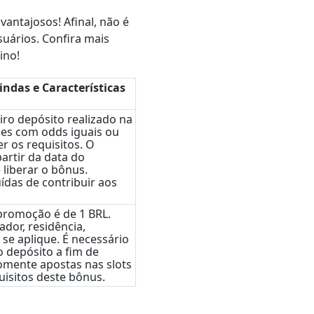
antajosos! Afinal, não é
uários. Confira mais
ino!
ndas e Características
iro depósito realizado na
les com odds iguais ou
r os requisitos. O
artir da data do
 liberar o bônus.
ídas de contribuir aos
promoção é de 1 BRL.
ador, residência,
 se aplique. É necessário
o depósito a fim de
omente apostas nas slots
uisitos deste bônus.