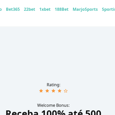
clientes sobre serviços e plataformas como c
online, salas de pôquer, opções binárias, c
o
Bet365
22bet
1xbet
188Bet
MarjoSports
Sport
online que podem envolver alto risco.
Rating:
Welcome Bonus:
Receba 100% até 500