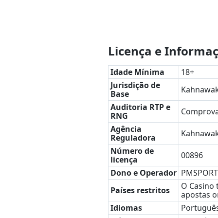
Licença e Informa
Idade Mínima
18+
Jurisdição de
Kahnawak
Base
Auditoria RTP e
Comprova
RNG
Agência
Kahnawak
Reguladora
Número de
00896
licença
Dono e Operador
PMSPORT 
O Casino 
Países restritos
apostas on
Idiomas
Português